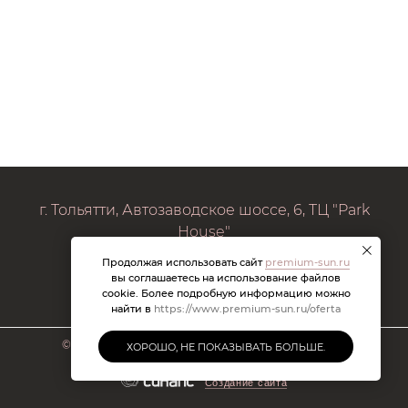
г. Тольятти, Автозаводское шоссе, 6, ТЦ "Park
House"
Продолжая использовать сайт
premium-sun.ru
premiumsuntlt@mail.ru
вы соглашаетесь на использование файлов
cookie. Более подробную информацию можно
найти в
https://www.premium-sun.ru/oferta
©
2026 Брендовые очки. Все права защищены.
ХОРОШО, НЕ ПОКАЗЫВАТЬ БОЛЬШЕ.
Создание сайта