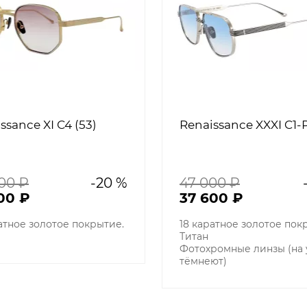
ssance XI C4 (53)
Renaissance XXXI C1
00 ₽
-20 %
47 000 ₽
00 ₽
37 600 ₽
атное золотое покрытие.
18 каратное золотое пок
Титан
Фотохромные линзы (на
тёмнеют)