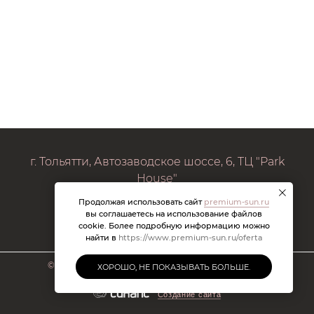
г. Тольятти, Автозаводское шоссе, 6, ТЦ "Park
House"
Продолжая использовать сайт
premium-sun.ru
premiumsuntlt@mail.ru
вы соглашаетесь на использование файлов
cookie. Более подробную информацию можно
найти в
https://www.premium-sun.ru/oferta
©
2026 Брендовые очки. Все права защищены.
ХОРОШО, НЕ ПОКАЗЫВАТЬ БОЛЬШЕ.
Создание сайта