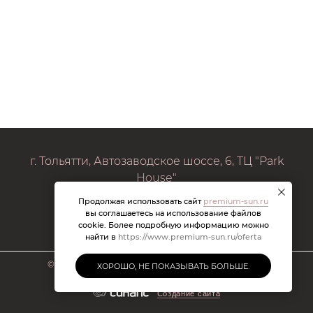
г. Тольятти, Автозаводское шоссе, 6, ТЦ "Park
House"
Продолжая использовать сайт
premium-sun.ru
premiumsuntlt@mail.ru
вы соглашаетесь на использование файлов
cookie. Более подробную информацию можно
найти в
https://www.premium-sun.ru/oferta
©
2026 Брендовые очки. Все права защищены.
ХОРОШО, НЕ ПОКАЗЫВАТЬ БОЛЬШЕ.
Создание сайта